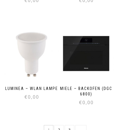
€
0,00
€
0,00
LUMINEA – WLAN LAMPE
MIELE – BACKOFEN (DGC
6800)
€
0,00
€
0,00
1
2
3
→