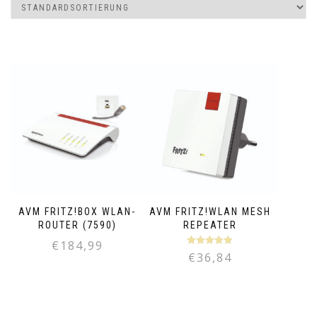
AVM FRITZ!BOX WLAN-
AVM FRITZ!WLAN MESH
ROUTER (7590)
REPEATER
€
184,99
Bewertet mit
€
36,84
5.00
von 5