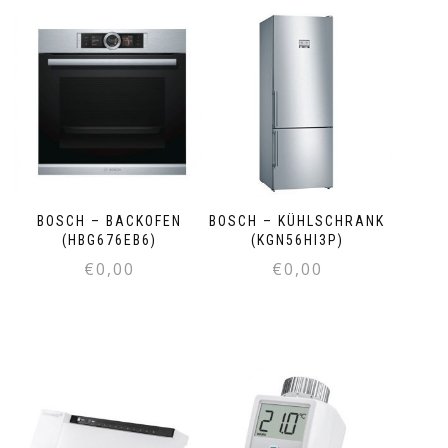
BOSCH – BACKOFEN
BOSCH – KÜHLSCHRANK
(HBG676EB6)
(KGN56HI3P)
€
0,00
€
0,00