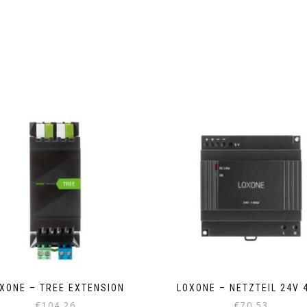
XONE – TREE EXTENSION
LOXONE – NETZTEIL 24V 
€
104,26
€
70,53