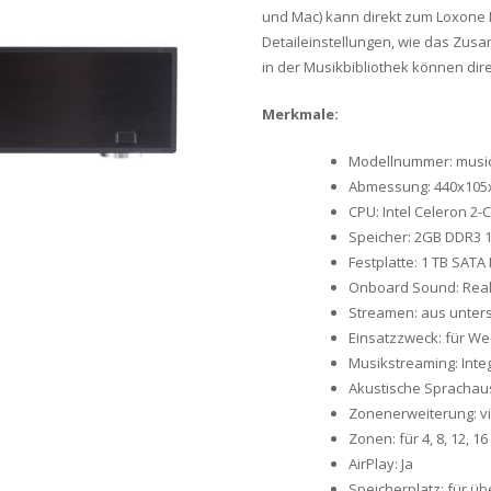
und Mac) kann direkt zum Loxone 
Detaileinstellungen, wie das Zusa
in der Musikbibliothek können di
Merkmale:
Modellnummer: music
Abmessung: 440x10
CPU: Intel Celeron 2-
Speicher: 2GB DDR3 
Festplatte: 1 TB SATA 
Onboard Sound: Realt
Streamen: aus unters
Einsatzzweck: für Wec
Musikstreaming: Integ
Akustische Sprachau
Zonenerweiterung: v
Zonen: für 4, 8, 12, 
AirPlay: Ja
Speicherplatz: für üb