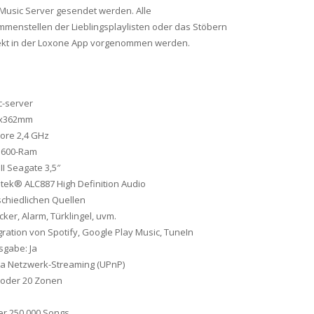
Music Server gesendet werden. Alle
mmenstellen der Lieblingsplaylisten oder das Stöbern
rekt in der Loxone App vorgenommen werden.
-server
5x362mm
Core 2,4 GHz
1600-Ram
III Seagate 3,5″
ek® ALC887 High Definition Audio
chiedlichen Quellen
ker, Alarm, Türklingel, uvm.
ration von Spotify, Google Play Music, TuneIn
sgabe: Ja
ia Netzwerk-Streaming (UPnP)
16 oder 20 Zonen
er 250.000 Songs