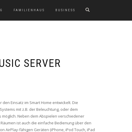
G
FAMILIENHAUS
BUSINESS
USIC SERVER
 den Einsatz im Smart Home entwickelt. Die
Systems mit z.B. der Beleuchtung, oder dem
s möglich. Neben dem Abspielen verschiedener
n Räumen ist auch die einfache Bedienung über den
on AirPlay-fähigen Geräten (iPhone, iPod Touch, iPad