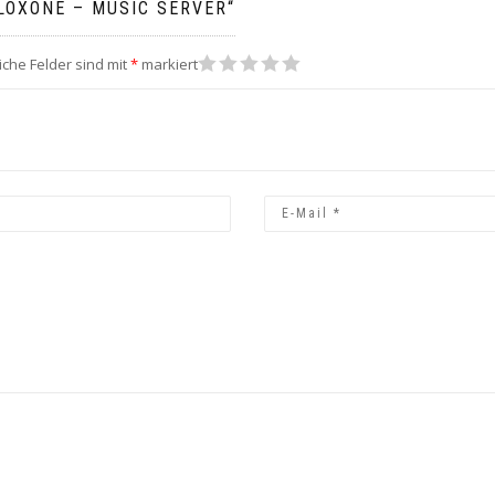
LOXONE – MUSIC SERVER“
1
2
3
4
5
iche Felder sind mit
*
markiert