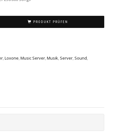
PRODUKT PRÜFEN
er
,
Loxone
,
Music Server
,
Musik
,
Server
,
Sound
,