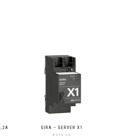
4,2A
GIRA – SERVER X1
€
773,23